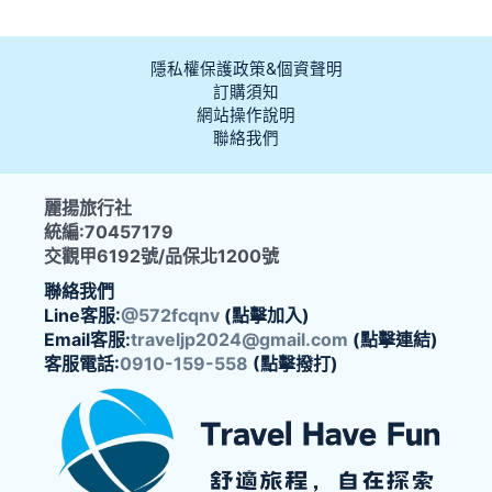
隱私權保護政策&個資聲明
訂購須知
網站操作說明
聯絡我們
麗揚旅行社
統編:70457179
交觀甲6192號/品保北1200號
聯絡我們
Line客服:
@572fcqnv
(點擊加入)
Email客服:
traveljp2024@gmail.com
(點擊連結)
客服電話:
0910-159-558
(點擊撥打)