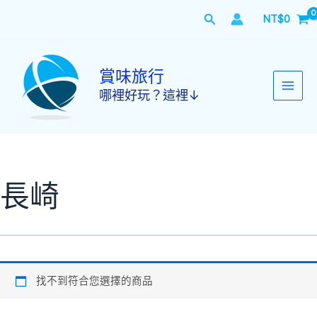
跳
搜
NT$
0
至
主
尋
要
內
賞味旅行
容
哪裡好玩？這裡↓
長崎
找不到符合您選擇的商品