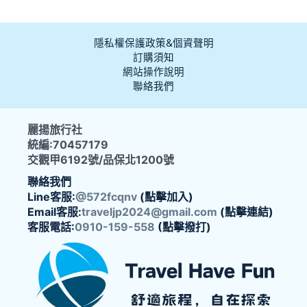
隱私權保護政策&個資聲明
訂購須知
網站操作說明
聯絡我們
麗揚旅行社
統編:70457179
交觀甲6192號/品保北1200號
聯絡我們
Line客服:
@572fcqnv
(點擊加入)
Email客服:
traveljp2024@gmail.com
(點擊連結)
客服電話:
0910-159-558
(點擊撥打)