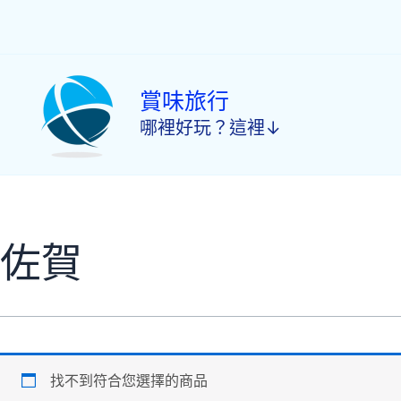
跳
至
主
要
內
賞味旅行
容
哪裡好玩？這裡↓
佐賀
找不到符合您選擇的商品