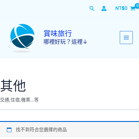
跳
搜
NT$
0
至
主
尋
要
內
賞味旅行
容
哪裡好玩？這裡↓
其他
交通,住宿,機票…等
找不到符合您選擇的商品