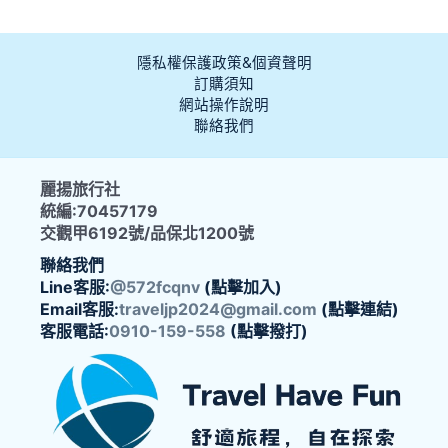
隱私權保護政策&個資聲明
訂購須知
網站操作說明
聯絡我們
麗揚旅行社
統編:70457179
交觀甲6192號/品保北1200號
聯絡我們
Line客服:
@572fcqnv
(點擊加入)
Email客服:
traveljp2024@gmail.com
(點擊連結)
客服電話:
0910-159-558
(點擊撥打)