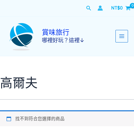
跳
搜
NT$
0
至
主
尋
要
內
賞味旅行
容
哪裡好玩？這裡↓
高爾夫
找不到符合您選擇的商品