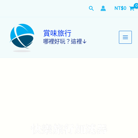
跳
搜
NT$
0
至
主
尋
要
內
賞味旅行
容
哪裡好玩？這裡↓
快樂旅行加速器