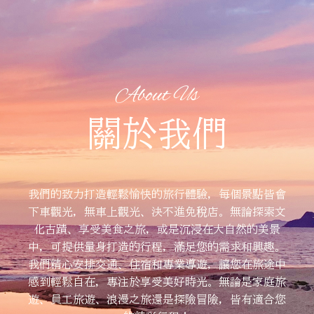
About Us
關於我們
我們的致力打造輕鬆愉快的旅行體驗，每個景點皆會
下車觀光，無車上觀光、決不進免稅店。無論探索文
化古蹟、享受美食之旅，或是沉浸在大自然的美景
中，可提供量身打造的行程，滿足您的需求和興趣。
我們精心安排交通、住宿和專業導遊，讓您在旅途中
感到輕鬆自在，專注於享受美好時光。無論是家庭旅
遊、員工旅遊、浪漫之旅還是探險冒險，皆有適合您