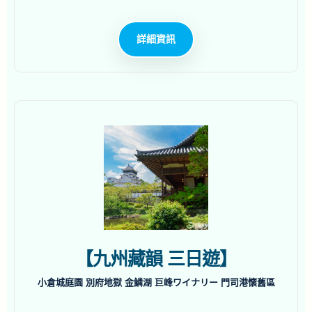
詳細資訊
【九州藏韻 三日遊】
小倉城庭園 別府地獄 金鱗湖 巨峰ワイナリー 門司港懷舊區