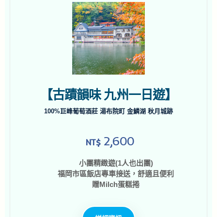
【古蹟韻味 九州一日遊】
100%巨峰葡萄酒莊 湯布院町 金鱗湖 秋月城跡
2,600
NT$
小團精緻遊(1人也出團)
福岡市區飯店專車接送，舒適且便利
贈Milch蛋糕捲