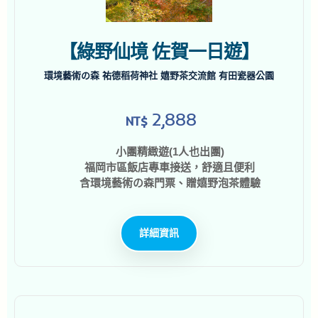
【綠野仙境 佐賀一日遊】
環境藝術の森 祐德稻荷神社 嬉野茶交流館 有田瓷器公園
2,888
NT$
小團精緻遊(1人也出團)
福岡市區飯店專車接送，舒適且便利
含環境藝術の森門票、贈嬉野泡茶體驗
詳細資訊