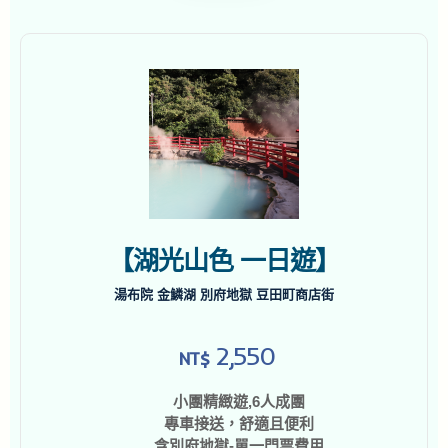
【湖光山色 一日遊】
湯布院 金鱗湖 別府地獄 豆田町商店街
2,550
NT$
小團精緻遊,6人成團
專車接送，舒適且便利
含別府地獄-單一門票費用