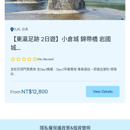
九州, 日本
【東瀛足跡 2日遊】小倉城 錦帶橋 岩國
城...
(No Review)
含秋芳洞門票費用 含Day1晚餐、Day2早餐費用 專車接送，舒適且便利 現場
出...
NT$
12,800
From
View Details
隱私權保護政策&個資聲明