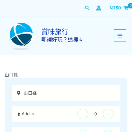
跳
搜
NT$
0
至
主
尋
要
內
賞味旅行
容
哪裡好玩？這裡↓
山口縣
Adults
-
+