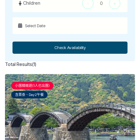
Children
-
+
Check Availability
Total Results
(
1
)
小團精緻遊(1人也出團)
含票劵、Day2午餐