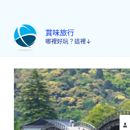
跳
至
主
要
內
賞味旅行
容
哪裡好玩？這裡↓