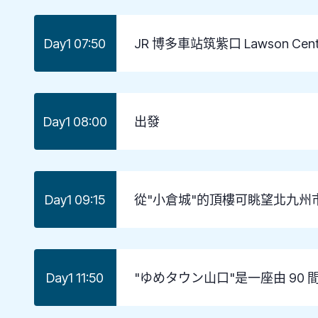
Day1 07:50
JR 博多車站筑紫口 Lawson Cen
Day1 08:00
出發
Day1 09:15
從"小倉城"的頂樓可眺望北九州市
Day1 11:50
"ゆめタウン山口"是一座由 90 