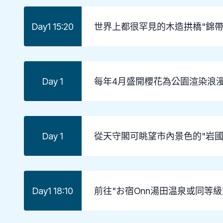
Day1 15:20
世界上都很罕見的木造拱橋"錦帶橋"
Day 1
每年4月盛開櫻花為公園渲染浪漫
Day 1
從天守閣可眺望市內景色的"岩國
Day1 18:10
前往"お宿Onn湯田温泉或同等