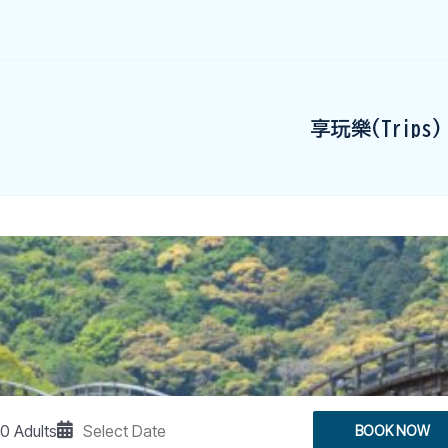
享玩樂(Trips)
0 Adults
BOOK NOW