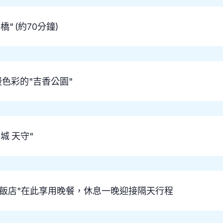
 (約70分鐘)
色彩的"吉香公園"
城 天守"
級飯店"在此享用晚餐，休息一晚迎接隔天行程