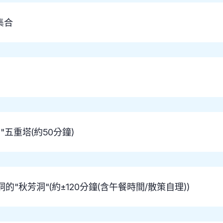
集合
五重塔(約50分鐘)
秋芳洞"(約±120分鐘(含午餐時間/散策自理))