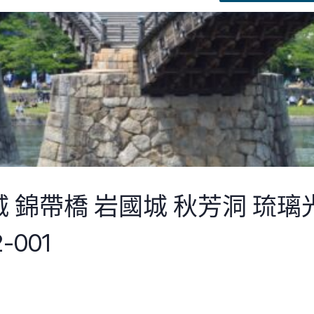
 錦帶橋 岩國城 秋芳洞 琉璃
001