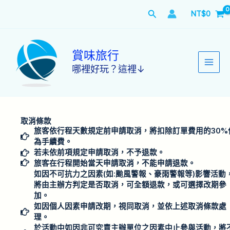
跳
搜
NT$
0
至
主
尋
要
內
賞味旅行
容
哪裡好玩？這裡↓
取消條款
旅客依行程天數規定前申請取消，將扣除訂單費用的30%
為手續費。
若未依前項規定申請取消，不予退款。
旅客在行程開始當天申請取消，不能申請退款。
如因不可抗力之因素(如:颱風警報、豪雨警報等)影響活動
將由主辦方判定是否取消，可全額退款，或可選擇改期參
加。
如因個人因素申請改期，視同取消，並依上述取消條款處
理。
於活動中如因非可究責主辦單位之因素中止參與活動，將