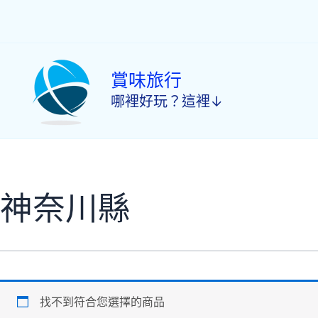
跳
至
主
要
內
賞味旅行
容
哪裡好玩？這裡↓
神奈川縣
找不到符合您選擇的商品