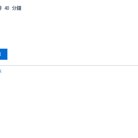
 40 分鐘
車
本