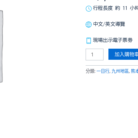
遊】
行程長度 約 11 小時
熊
本
中文/英文導覽
城
櫻
之
現場出示電子票劵
馬
加入購物
場
城
彩
分類:
一日行
,
九州地區
,
熊
苑
熊
本
熊
廣
場
阿
蘇
農