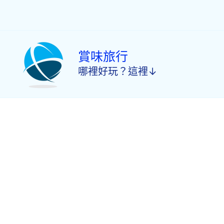
跳
至
主
要
內
賞味旅行
容
哪裡好玩？這裡↓