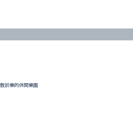
場
樂
園
(福
岡
出
發)
數
量
教於樂的休閑樂園