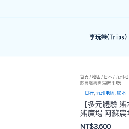
享玩樂(Trips)
【多
首頁
/
地區
/
日本
/
九州地
蘇農場樂園(福岡出發)
元
體
一日行
,
九州地區
,
熊本
驗
【多元體驗 熊
熊
本
熊廣場 阿蘇農
一
NT$
3,600
日