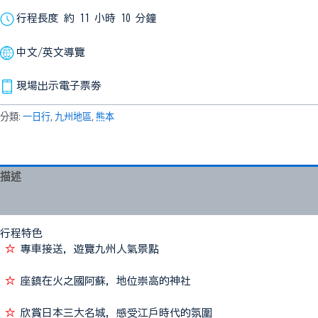
行程長度 約 11 小時 10 分鐘
中文/英文導覽
現場出示電子票劵
分類:
一日行
,
九州地區
,
熊本
描述
評價 (0)
行程特色
☆
專車接送，遊覽九州人氣景點
☆
座鎮在火之國阿蘇，地位崇高的神社
☆
欣賞日本三大名城，感受江戶時代的氛圍