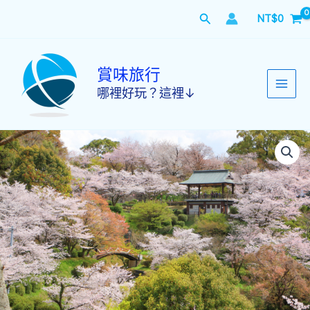
跳
搜
NT$
0
至
主
尋
要
內
賞味旅行
容
哪裡好玩？這裡↓