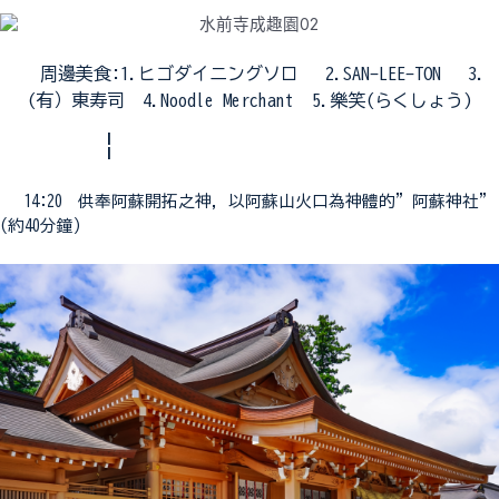
周邊美食:1.ヒゴダイニングソロ 2.SAN-LEE-TON 3.
(有）東寿司 4.Noodle Merchant 5.樂笑(らくしょう)
¦
14:20 供奉阿蘇開拓之神，以阿蘇山火口為神體的”阿蘇神社”
(約40分鐘)