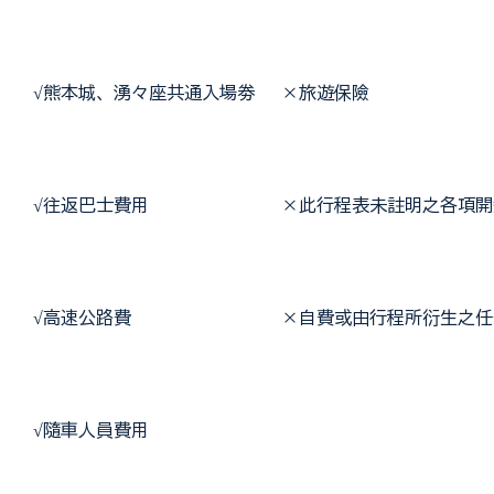
 √
熊本城、湧々座共通入場劵   ×旅遊保險
 √
往返巴士費用               ×此行程表未註明之各項
 √
高速公路費                 ×自費或由行程所衍生之
 √
隨車人員費用