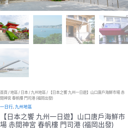
戶
海
鮮
市
場
赤
間
神
宮
春
帆
樓
門
司
港
(福
首頁
/
地區
/
日本
/
九州地區
/ 【日本之饗 九州一日遊】山口唐戶海鮮市場 赤
岡
間神宮 春帆樓 門司港 (福岡出發)
出
一日行
,
九州地區
發)
數
【日本之饗 九州一日遊】山口唐戶海鮮市
量
場 赤間神宮 春帆樓 門司港 (福岡出發)