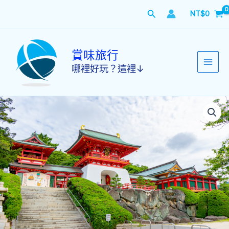
跳
搜
NT$
0
至
主
尋
要
內
賞味旅行
容
哪裡好玩？這裡↓
【日
本
之
饗
九
州
一
日
遊】
山
口
唐