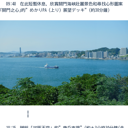
09:40 在此短暫休息，欣賞關門海峽壯麗景色和尋找心形圖案
｢關門之心｣的”めかりPA (上り) 展望デッキ”(約30分鐘)
¦
10:15 號稱「河豚天堂」的”唐戶市場”(約±3小時30分鐘(含