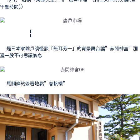
午餐時間))
¦
是日本家喻戶曉怪談「無耳芳一」的背景舞台讓”赤間神宮”瀰
漫一股不可思議氣息
馬關條約簽署地點”春帆樓”