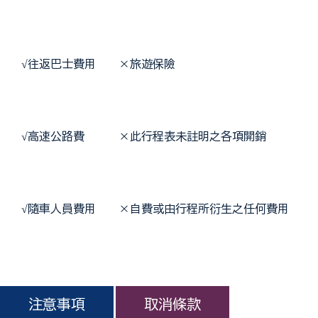
 √
往返巴士費用    ×旅遊保險
 √
高速公路費      ×此行程表未註明之各項開銷
 √
隨車人員費用    ×自費或由行程所衍生之任何費用