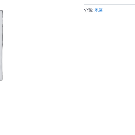
程
數
分類:
地區
量