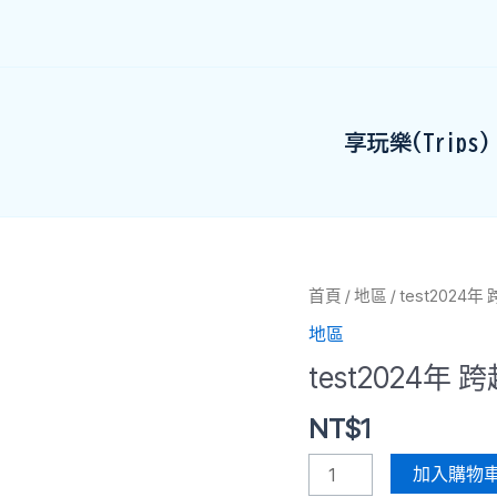
享玩樂(Trips)
test2024
首頁
/
地區
/ test202
年
地區
跨
test2024年
越
音
NT$
1
符
的
加入購物
旅