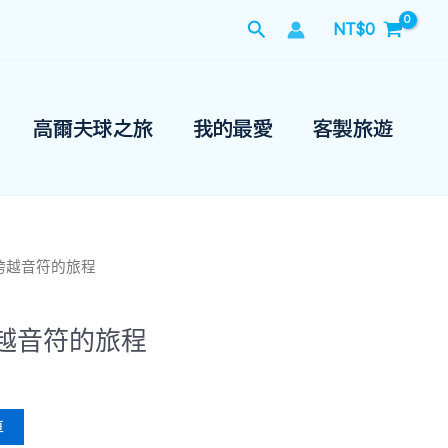
搜
NT$
0
尋
高爾夫球之旅
我的最愛
客製旅遊
4年 跨越音符的旅程
 跨越音符的旅程
車