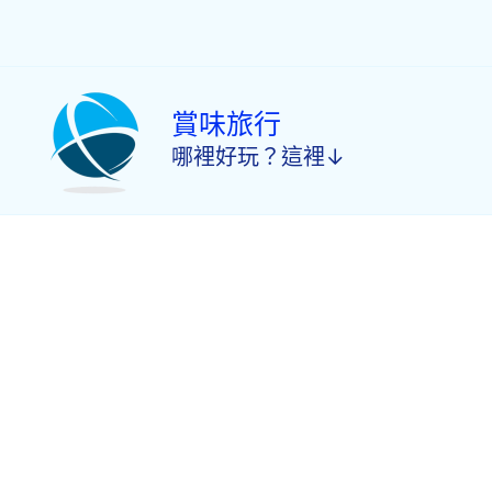
跳
至
主
要
內
賞味旅行
容
哪裡好玩？這裡↓