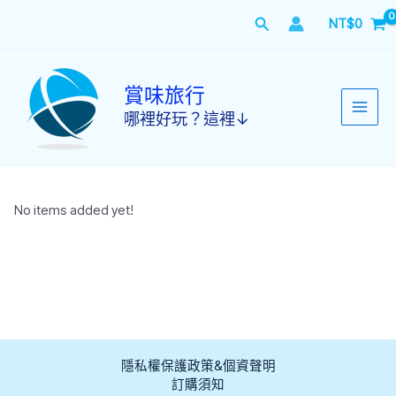
跳
搜
NT$
0
至
主
尋
要
內
賞味旅行
容
哪裡好玩？這裡↓
No items added yet!
隱私權保護政策&個資聲明
訂購須知