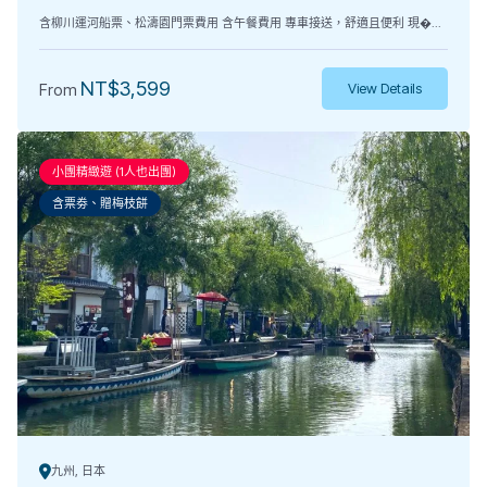
含柳川運河船票、松濤園門票費用 含午餐費用 專車接送，舒適且便利 現�...
NT$
3,599
From
View Details
小團精緻遊 (1人也出團)
含票劵、贈梅枝餅
九州, 日本