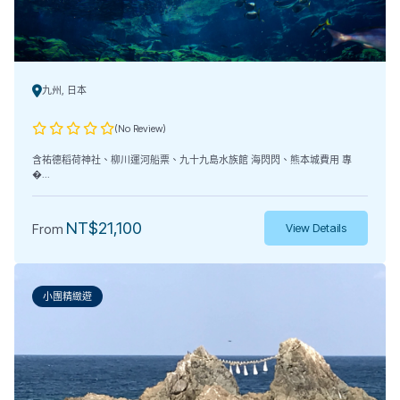
九州, 日本
(No Review)
含祐德稻荷神社、柳川運河船票、九十九島水族館 海閃閃、熊本城費用 專
�...
NT$
21,100
From
View Details
小團精緻遊