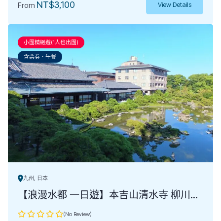
NT$
3,100
From
View Details
小團精緻遊(1人也出團)
含票劵、午餐
九州, 日本
【浪漫水都 一日遊】本吉山清水寺 柳川...
(No Review)