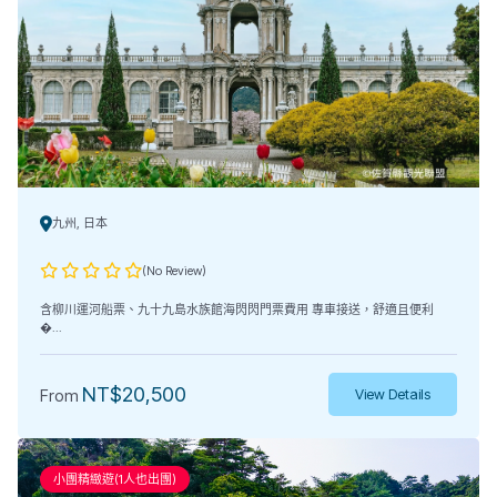
九州, 日本
(No Review)
含柳川運河船票、九十九島水族館海閃閃門票費用 專車接送，舒適且便利
�...
NT$
20,500
From
View Details
小團精緻遊(1人也出團)