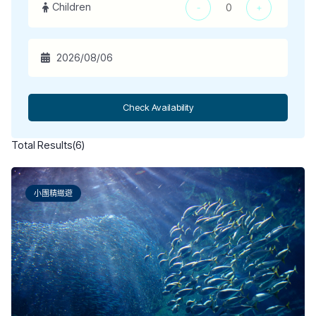
Children
-
+
Check Availability
Total Results
(
6
)
小團精緻遊