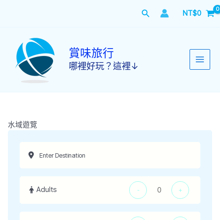
跳
搜
NT$
0
至
主
尋
要
內
賞味旅行
容
哪裡好玩？這裡↓
水域遊覽
Adults
-
+