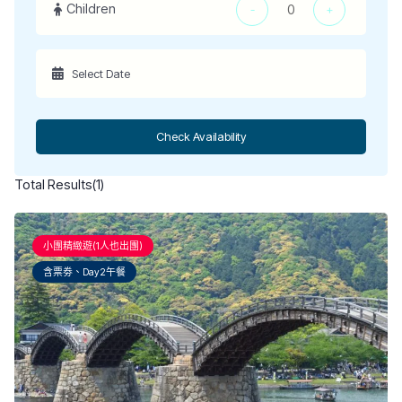
Children
-
+
Check Availability
Total Results
(
1
)
小團精緻遊(1人也出團)
含票劵、Day2午餐