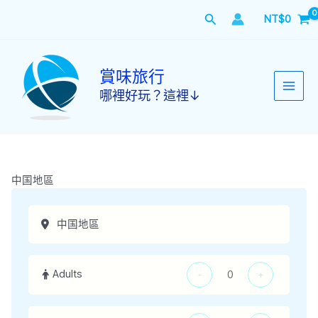
跳
搜
NT$
0
至
主
尋
要
內
賞味旅行
容
哪裡好玩？這裡↓
中国地區
Adults
-
+