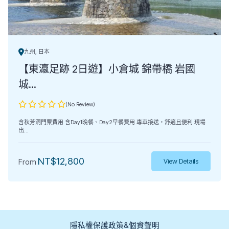
九州, 日本
【東瀛足跡 2日遊】小倉城 錦帶橋 岩國
城...
(No Review)
含秋芳洞門票費用 含Day1晚餐、Day2早餐費用 專車接送，舒適且便利 現場
出...
NT$
12,800
From
View Details
隱私權保護政策&個資聲明