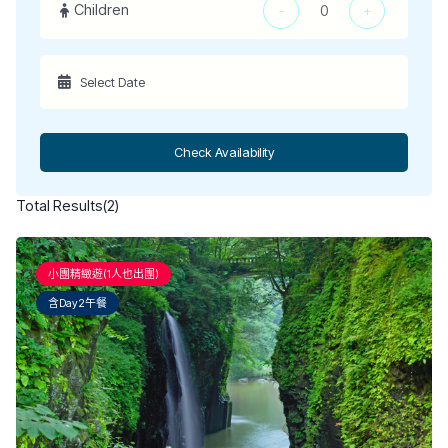
Children
-
+
Check Availability
Total Results
(
2
)
小團精緻遊(1人也出團)
含Day2午餐