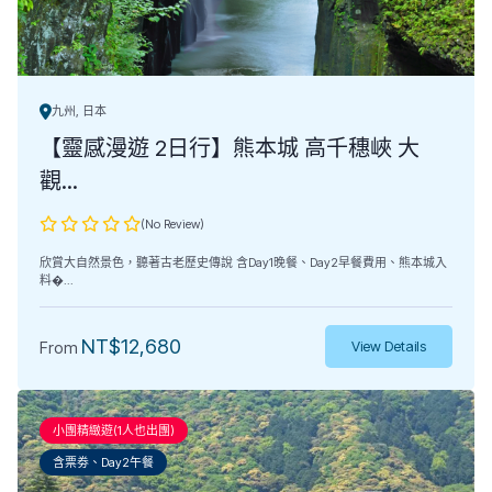
九州, 日本
【靈感漫遊 2日行】熊本城 高千穗峽 大
觀...
(No Review)
欣賞大自然景色，聽著古老歷史傳說 含Day1晚餐、Day2早餐費用、熊本城入
料�...
NT$
12,680
From
View Details
小團精緻遊(1人也出團)
含票劵、Day2午餐