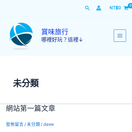
跳
搜
NT$
0
至
主
尋
要
內
賞味旅行
容
哪裡好玩？這裡↓
未分類
網
網站第一篇文章
站
第
發佈留言
/
未分類
/
davie
一
篇