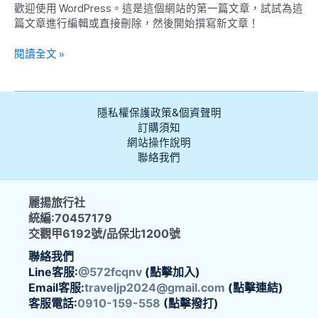
歡迎使用 WordPress。這是這個網站的第一篇文章，試試為這
文
篇文章進行編輯或直接刪除，然後開始撰寫新文章！
章
閱讀全文 »
隱私權保護政策&個資聲明
訂購須知
網站操作說明
聯絡我們
麗揚旅行社
統編:70457179
交觀甲6192號/品保北1200號
聯絡我們
Line客服:
@572fcqnv
(點擊加入)
Email客服:
traveljp2024@gmail.com
(點擊連結)
客服電話:
0910-159-558
(點擊撥打)