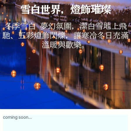
雪白世界，燈飾璀璨
冬季雪白 夢幻氛圍，潔白雪地上飛
馳、五彩燈飾閃爍，讓寒冷冬日充滿
溫暖與歡樂。
coming soon...