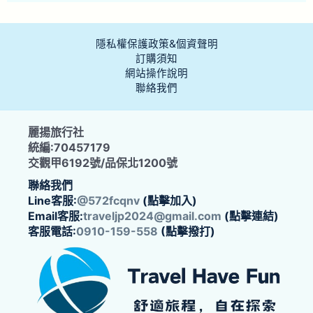
隱私權保護政策&個資聲明
訂購須知
網站操作說明
聯絡我們
麗揚旅行社
統編:70457179
交觀甲6192號/品保北1200號
聯絡我們
Line客服:
@572fcqnv
(點擊加入)
Email客服:
traveljp2024@gmail.com
(點擊連結)
客服電話:
0910-159-558
(點擊撥打)