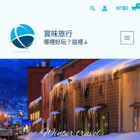
跳
搜
NT$
0
至
主
尋
要
內
賞味旅行
容
哪裡好玩？這裡↓
Winter travel