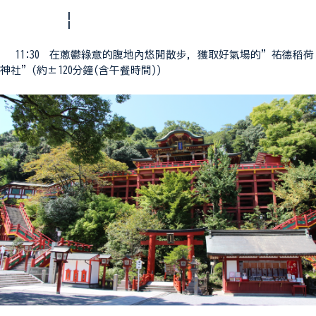
¦
11:30 在蔥鬱綠意的腹地內悠閒散步，獲取好氣場的”祐德稻荷
神社”(約±120分鐘(含午餐時間))