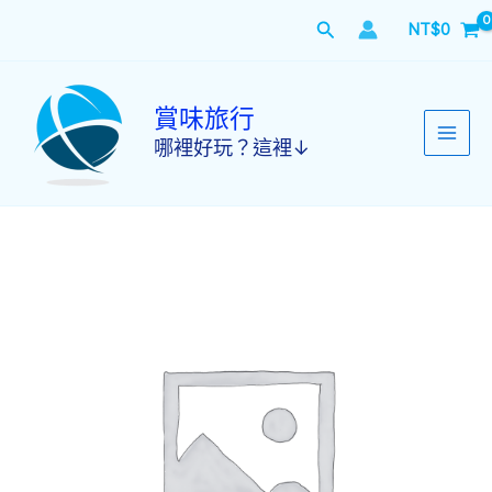
跳
搜
NT$
0
至
主
尋
要
內
賞味旅行
容
哪裡好玩？這裡↓
【綠
野
仙
境
佐
賀
一
日
遊】
環
境
藝