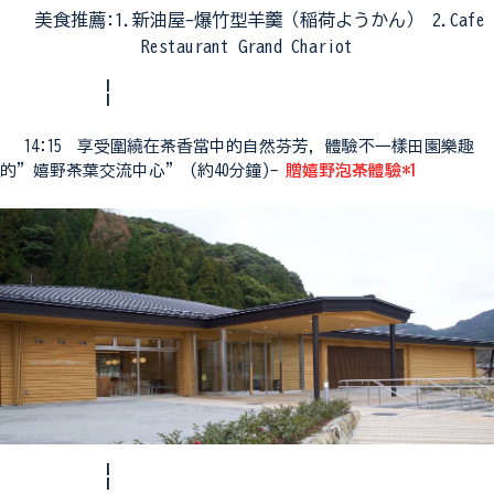
美食推薦:1.新油屋-爆竹型羊羹（稲荷ようかん） 2.Cafe
Restaurant Grand Chariot
¦
14:15 享受圍繞在茶香當中的自然芬芳，體驗不一樣田園樂趣
的”嬉野茶葉交流中心” (約40分鐘)-
贈嬉野泡茶體驗*1
¦