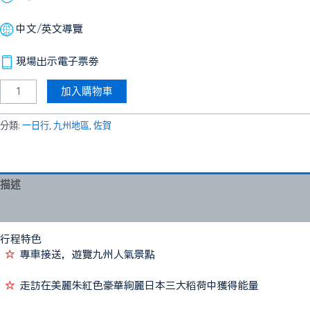
岡
出
中文/英文導覽
發）
數
現場出示電子票劵
量
加入購物車
分類:
一日行
,
九州地區
,
佐賀
描述
評價 (0)
行程特色
☆
專車接送，遊覽九州人氣景點
☆
走訪在美麗朱紅色豪華絢麗日本三大稻荷中獲得能量