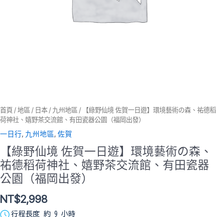
術
の
森、
祐
德
稻
荷
神
社、
嬉
野
首頁
/
地區
/
日本
/
九州地區
/ 【綠野仙境 佐賀一日遊】環境藝術の森、祐德稻
茶
荷神社、嬉野茶交流館、有田瓷器公園（福岡出發）
交
流
一日行
,
九州地區
,
佐賀
館、
【綠野仙境 佐賀一日遊】環境藝術の森、
有
祐德稻荷神社、嬉野茶交流館、有田瓷器
田
瓷
公園（福岡出發）
器
公
NT$
2,998
園
（福
行程長度 約 9 小時