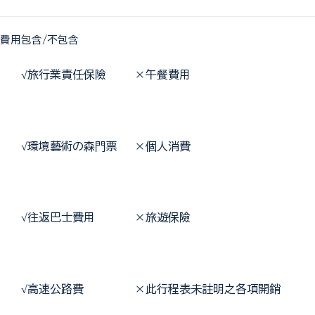
費用包含/不包含
 √
旅行業責任保險     ×午餐費用
 √
環境藝術の森門票   ×個人消費
 √
往返巴士費用       ×旅遊保險
 √
高速公路費         ×此行程表未註明之各項開銷