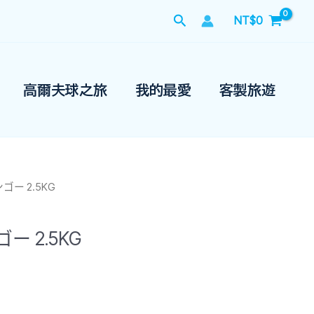
搜
NT$
0
尋
高爾夫球之旅
我的最愛
客製旅遊
ゴー 2.5KG
ー 2.5KG