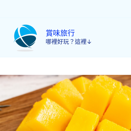
跳
至
主
要
內
賞味旅行
容
哪裡好玩？這裡↓