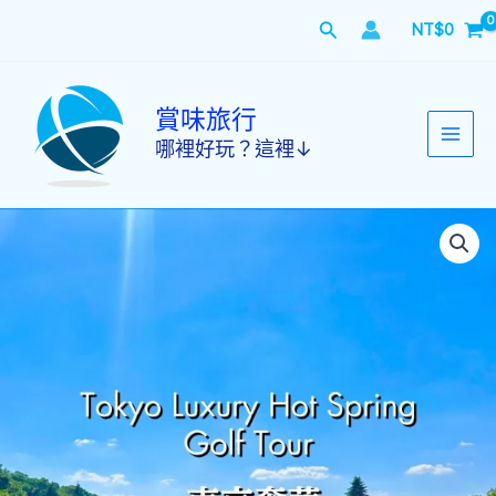
跳
搜
NT$
0
至
主
尋
要
內
賞味旅行
容
哪裡好玩？這裡↓
20250411
東
京
奢
華
溫
泉
高
爾
夫
之
旅