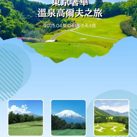
團
費
（單
人
房）
數
量