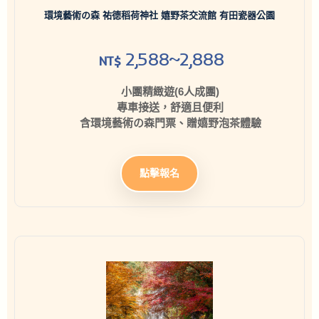
環境藝術の森 祐德稻荷神社 嬉野茶交流館 有田瓷器公園
2,588~2,888
NT$
小團精緻遊(6人成團)
專車接送，舒適且便利
含環境藝術の森門票、贈嬉野泡茶體驗
點擊報名