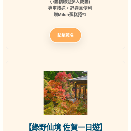
小團精緻遊(6人成團)
專車接送，舒適且便利
贈Milch蛋糕捲*1
點擊報名
【綠野仙境 佐賀一日遊】