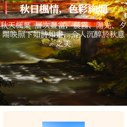
秋日楓情，色彩絢爛
秋天楓葉 層次豐富，晨霧、陽光、夕
陽映照下如詩如畫，令人沉醉於秋意
之美