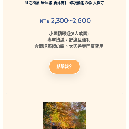
虹之松原 唐津城 唐津神社 環境藝術の森 大興寺
2,300~2,600
NT$
小團精緻遊(6人成團)
專車接送，舒適且便利
含環境藝術の森、大興善寺門票費用
點擊報名