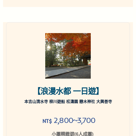
【浪漫水都 一日遊】
本吉山清水寺 柳川遊船 松濤園 戀木神社 大興善寺
2,800~3,700
NT$
小團精緻遊(6人成團)