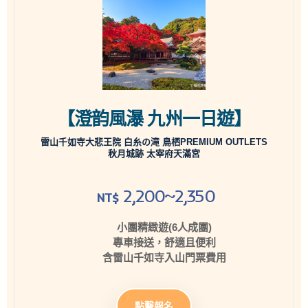
【澄韵風瀑 九州一日遊】
雷山千如寺大悲王院 白糸の滝 鳥栖PREMIUM OUTLETS
秋月城跡 太宰府天滿宮
2,200~2,350
NT$
小團精緻遊(6人成團)
專車接送，舒適且便利
含雷山千如寺入山門票費用
點擊報名