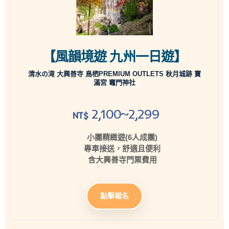
【風韻境遊 九州一日遊】
清水の滝 大興善寺 鳥栖PREMIUM OUTLETS 秋月城跡 寶
滿宮 竈門神社
2,100~2,299
NT$
小團精緻遊(6人成團)
專車接送，舒適且便利
含大興善寺門票費用
點擊報名