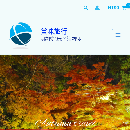
跳
搜
NT$
0
至
主
尋
要
內
賞味旅行
容
哪裡好玩？這裡↓
Autumn travel