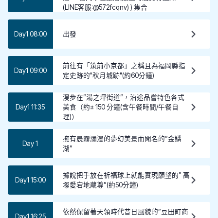
(LINE客服:@572fcqnv) ) 集合
Day1 08:00
出發
前往有「筑前小京都」之稱且為福岡縣指
Day1 09:00
定史跡的"秋月城跡"(約60分鐘)
漫步在”湯之坪街道”，沿途品嘗特色各式
Day1 11:35
美食（約± 150 分鐘(含午餐時間/午餐自
理)）
擁有晨霧瀰漫的夢幻美景而聞名的”金鱗
Day 1
湖”
據說把手放在祈福球上就能實現願望的” 高
Day1 15:00
塚愛宕地蔵尊”(約50分鐘)
依然保留著天領時代昔日風貌的”豆田町商
Day1 16:25