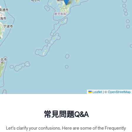
Leaflet
|
©
OpenStreetMap
常見問題Q&A
Let’s clarify your confusions. Here are some of the Frequently