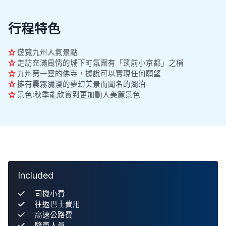
行程特色
☆
遊覽九州人氣景點
☆
走訪充滿風情的城下町氛圍有「筑前小京都」之稱
☆
九州第一靈的佛寺，據說可以實現任何願望
☆
擁有晨霧瀰漫的夢幻美景而聞名的湖泊
☆
景色:秋季能欣賞到更加動人美麗景色
Included
司機小費
往返巴士費用
高速公路費
隨車人員