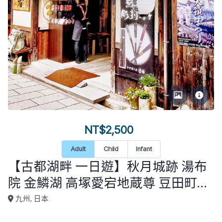
NT$2,500
Adult
Child
Infant
【古都湖畔 一日遊】秋月城跡 湯布
院 金鱗湖 高塚愛宕地蔵尊 豆田町商
店街(福岡市區飯店接送) KU-D1-015
九州, 日本