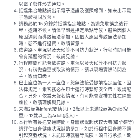
以電子郵件形式通知。
抵達集合地點請出示電子憑證及護照報到，如未出示電
子憑證視同放棄。
請務必於 15 分鐘前抵達指定地點，為避免耽誤之後行
程，逾時不候。請儘早到達指定地點等候，避免因個人
原因遲到而導致無法參加，因個人原因導致無法參加
時，恕不進行退費，敬請留意。
依道路、車況以及天候等不可抗力狀況，行程時間可能
會有延遲的情況，敬請見諒。
行程時間可能會依道路、車況以及天候等不可抗力狀
況，有稍微變更或取消的情形，請以現場實際時間為
主，敬請知悉。
巴士座位為一人一座位，恕無法接受提前指定座位，因
法律規定，乘客務必在巴士運行時繫好安全帶，敬請配
合。另外，依當天報名情況，有可能會安排異性在隔壁
座位，敬請理解與見諒。
未滿2歲為Infant(嬰幼兒)，2歲以上未滿12歲為Child(兒
童)，12歲以上為Adult(成人)。
本行程有長途交通時間，身體狀況起伏較大者(如孕婦等)
請評估自身健康狀況斟酌參加，如於行程中因身體不適
引起突發狀況，未能即時就醫等風險，須自行承擔，敬