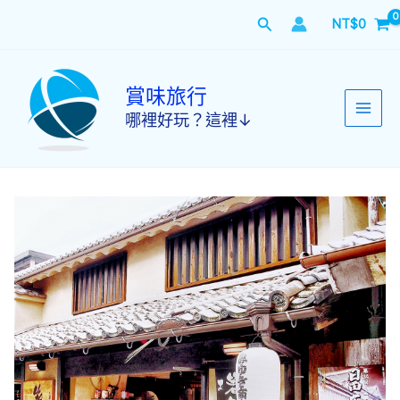
跳
搜
NT$
0
至
主
尋
要
內
賞味旅行
容
哪裡好玩？這裡↓