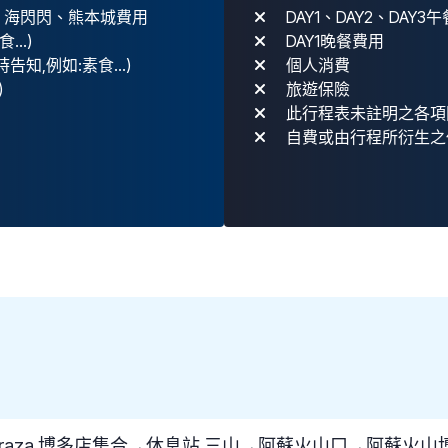
 海閃閃、熊本城費用
DAY1、DAY2、DAY3
..)
DAY1晚餐費用
知,例如:素食...)
個人消費
)
旅遊保險
此行程表未註明之各項
自費或由行程所衍生之
Centraza 博多店集合→休息站 三山→阿蘇火山口→阿蘇火