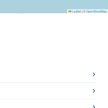
Leaflet
|
©
OpenStreetMap