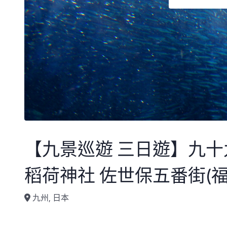
【九景巡遊 三日遊】九十九島水族館 柳川運河 阿蘇火山博物館 祐德
稻荷神社 佐世保五番街(福岡
九州, 日本