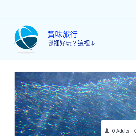
跳
至
主
要
內
賞味旅行
容
哪裡好玩？這裡↓
0 Adults