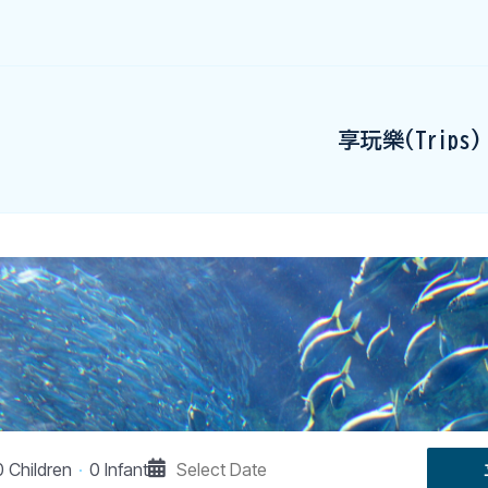
享玩樂(Trips)
0 Children
0 Infant