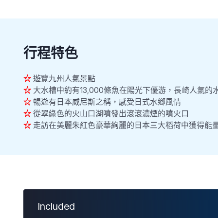
行程特色
☆
遊覽九州人氣景點
☆
大水槽中約有13,000條魚在陽光下優游，長崎人氣的
☆
暢遊有日本威尼斯之稱，感受日式水鄉風情
☆
從翠綠色的火山口湖噴發出滾滾濃煙的噴火口
☆
走訪在美麗朱紅色豪華絢麗的日本三大稻荷中獲得能
Included