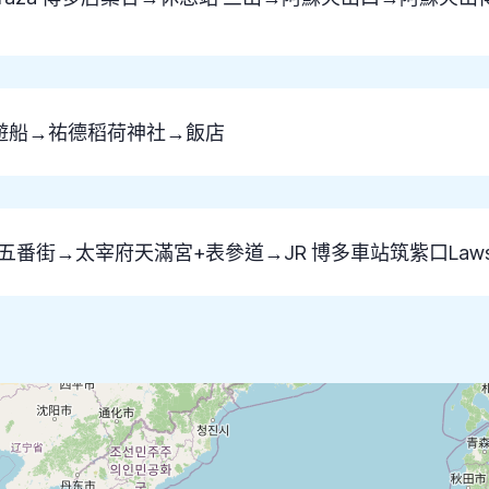
遊船→祐德稻荷神社→飯店
街→太宰府天滿宮+表參道→JR 博多車站筑紫口Lawson 