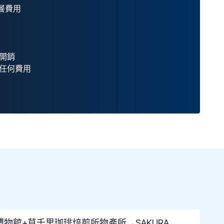
午餐費用
開銷
任何費用
山博物館+草千里珈琲焙煎所物產所→SAKURA