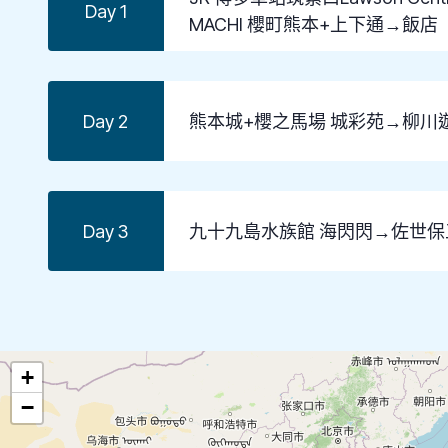
Day 1
MACHI 櫻町熊本+上下通→飯店
Day 2
熊本城+櫻之馬場 城彩苑→柳川
Day 3
九十九島水族館 海閃閃→佐世保五番
+
−