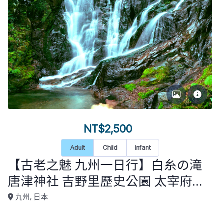
NT$2,500
Adult
Child
Infant
【古老之魅 九州一日行】白糸の滝
唐津神社 吉野里歷史公園 太宰府天
滿宮（福岡市區飯店接送）KU-D1-
九州, 日本
009