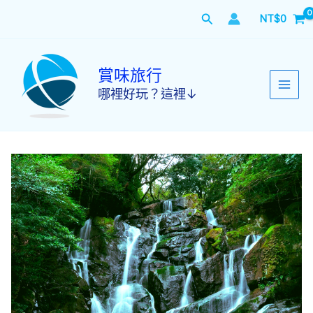
跳
搜
NT$
0
至
主
尋
要
內
賞味旅行
容
哪裡好玩？這裡↓