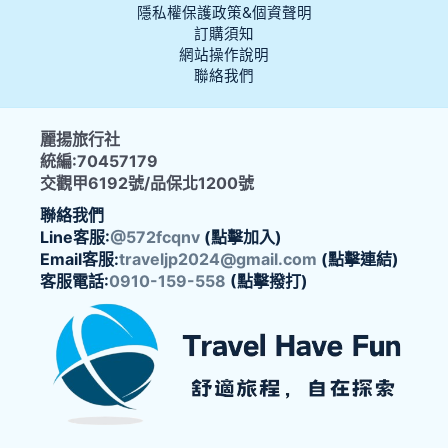
隱私權保護政策&個資聲明
訂購須知
網站操作說明
聯絡我們
麗揚旅行社
統編:70457179
交觀甲6192號/品保北1200號
聯絡我們
Line客服:
@572fcqnv
(點擊加入)
Email客服:
traveljp2024@gmail.com
(點擊連結)
客服電話:
0910-159-558
(點擊撥打)