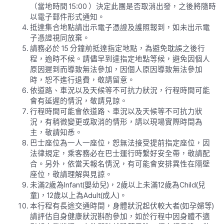
（當地時間 15:00 ）決定此團是否取消出發，之後將隨時
以電子郵件形式通知。
抵達集合地點請出示電子憑證及護照報到，如未出示電
子憑證視同放棄。
請務必於 15 分鐘前抵達指定地點，為避免耽誤之後行
程，逾時不候。請儘早到達指定地點等候，避免因個人
原因遲到而導致無法參加，因個人原因導致無法參加
時，恕不進行退費，敬請留意。
依道路、車況以及天候等不可抗力狀況，行程時間可能
會有延遲的情況，敬請見諒。
行程時間可能會依道路、車況以及天候等不可抗力狀
況，有稍微變更或取消的情形，請以現場實際時間為
主，敬請知悉。
巴士座位為一人一座位，恕無法接受提前指定座位，因
法律規定，乘客務必在巴士運行時繫好安全帶，敬請配
合。另外，依當天報名情況，有可能會安排異性在隔壁
座位，敬請理解與見諒。
未滿2歲為Infant(嬰幼兒)，2歲以上未滿12歲為Child(兒
童)，12歲以上為Adult(成人)。
本行程有長途交通時間，身體狀況起伏較大者(如孕婦等)
請評估自身健康狀況斟酌參加，如於行程中因身體不適