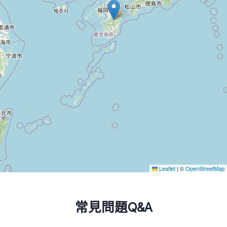
Leaflet
|
©
OpenStreetMap
常見問題Q&A