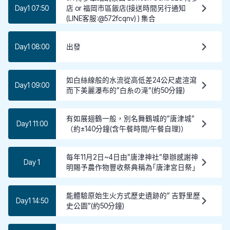
Day1 07:50
店 or 福岡市區飯店(接送時間另行通知
(LINE客服:@572fcqnv) ) 集合
Day1 08:00
出發
如白絲線般的水流從高低差24公尺處渲瀉
Day1 09:00
而下美麗瀑布的”白糸の滝”(約50分鐘)
有如展翅鶴一般，別名舞鶴城的”唐津城”
Day1 11:00
（約±140分鐘(含午餐時間/午餐自理)）
每年11月2日~4日由”唐津神社”舉辦感謝神
Day 1
明賜予農作物豐收祭典稱為｢唐津宮日祭｣
能體驗原始生火方式歷史遺跡的” 吉野里歷
Day1 14:50
史公園”(約50分鐘)