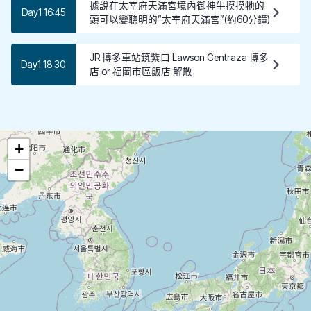
據說在太宰府天滿宮境內御神牛摸摸牠的
Day1 16:45
頭可以變聰明的”太宰府天滿宮”(約60分鐘)
JR 博多車站筑紫口 Lawson Centraza 博多
Day1 18:30
店 or 福岡市區飯店 解散
+
−