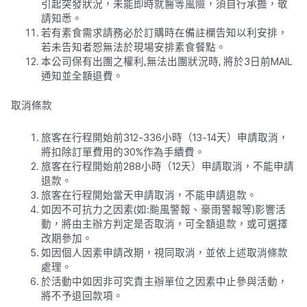
引起突發狀況，未能即時就醫等風險，須自行承擔，敬
請知悉。
若有素食需求請務必於訂購時在備註欄告知以利安排，
若未告知者恕無法於現場安排素食餐點。
本公司保有出團之權利,無法出團狀況時, 將於3日前MAIL
通知並全額退費。
取消條款
旅客在行程開始前312-336小時（13-14天）申請取消，
將扣除訂單費用的30%作為手續費。
旅客在行程開始前288小時（12天）申請取消，不能申請
退款。
旅客在行程開始當天申請取消，不能申請退款。
如因不可抗力之因素(如:颱風警報、豪雨警報等)影響活
動，將由主辦方判定是否取消，可全額退款，或可選擇
改期參加。
如因個人因素申請改期，視同取消，並依上述取消條款
處理。
於活動中如因非可究責主辦單位之因素中止參與活動，
將不予退回款項。