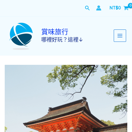
跳
搜
NT$
0
至
主
尋
要
內
賞味旅行
容
哪裡好玩？這裡↓