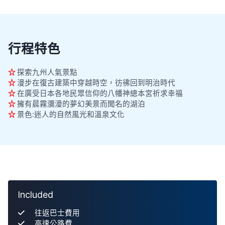
行程特色
☆
探索九州人氣景點
☆
漫步在復古建築中穿越時空，彷彿回到明治時代
☆
在廣受日本各地民眾信仰的八幡神總本宮祈求幸福
☆
擁有晨霧瀰漫的夢幻美景而聞名的湖泊
☆
景色:迷人的自然風光和溫泉文化
Included
往返巴士費用
高速公路費