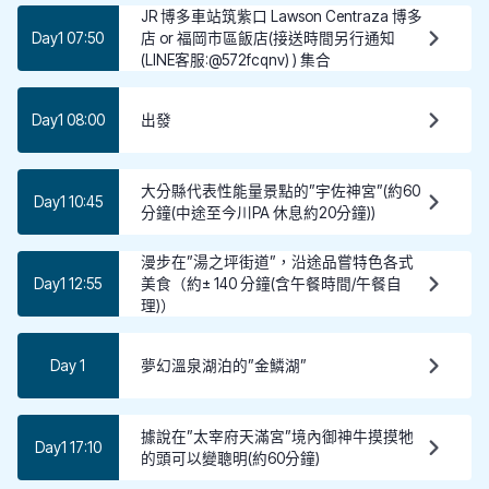
JR 博多車站筑紫口 Lawson Centraza 博多
Day1 07:50
店 or 福岡市區飯店(接送時間另行通知
(LINE客服:@572fcqnv) ) 集合
Day1 08:00
出發
大分縣代表性能量景點的”宇佐神宮”(約60
Day1 10:45
分鐘(中途至今川PA 休息約20分鐘))
漫步在”湯之坪街道”，沿途品嘗特色各式
Day1 12:55
美食（約± 140 分鐘(含午餐時間/午餐自
理)）
Day 1
夢幻溫泉湖泊的”金鱗湖”
據說在”太宰府天滿宮”境內御神牛摸摸牠
Day1 17:10
的頭可以變聰明(約60分鐘)