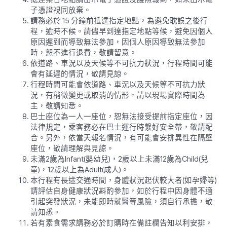
子憑證視同放棄。
請務必於 15 分鐘前抵達指定地點，為避免耽誤之後行
程，逾時不候。請儘早到達指定地點等候，避免因個人
原因遲到而導致無法參加，因個人原因導致無法參加
時，恕不進行退費，敬請留意。
依道路、車況以及天候等不可抗力狀況，行程時間可能
會有延遲的情況，敬請見諒。
行程時間可能會依道路、車況以及天候等不可抗力狀
況，有稍微變更或取消的情形，請以現場實際時間為
主，敬請知悉。
巴士座位為一人一座位，恕無法接受提前指定座位，因
法律規定，乘客務必在巴士運行時繫好安全帶，敬請配
合。另外，依當天報名情況，有可能會安排異性在隔壁
座位，敬請理解與見諒。
未滿2歲為Infant(嬰幼兒)，2歲以上未滿12歲為Child(兒
童)，12歲以上為Adult(成人)。
本行程有長途交通時間，身體狀況起伏較大者(如孕婦等)
請評估自身健康狀況斟酌參加，如於行程中因身體不適
引起突發狀況，未能即時就醫等風險，須自行承擔，敬
請知悉。
若有素食需求請務必於訂購時在備註欄告知以利安排，