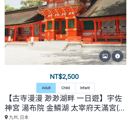
NT$2,500
Adult
Child
Infant
【古寺漫漫 渺渺湖畔 一日遊】宇佐
神宮 湯布院 金鱗湖 太宰府天滿宮(福
岡市區飯店接送)KU-D1-026
九州, 日本