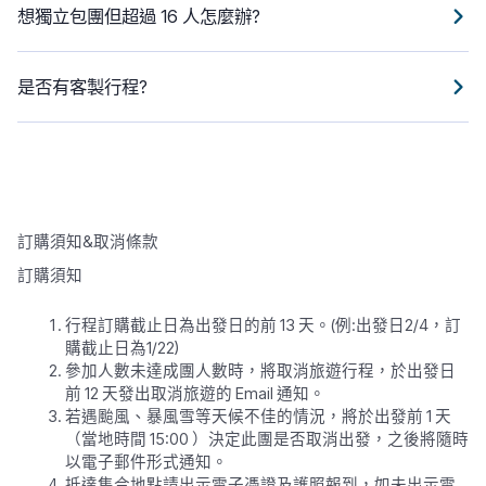
想獨立包團但超過 16 人怎麼辦?
是否有客製行程?
訂購須知&取消條款
訂購須知
行程訂購截止日為出發日的前 13 天。(例:出發日2/4，訂
購截止日為1/22)
參加人數未達成團人數時，將取消旅遊行程，於出發日
前 12 天發出取消旅遊的 Email 通知。
若遇颱風、暴風雪等天候不佳的情況，將於出發前 1 天
（當地時間 15:00 ）決定此團是否取消出發，之後將隨時
以電子郵件形式通知。
抵達集合地點請出示電子憑證及護照報到，如未出示電