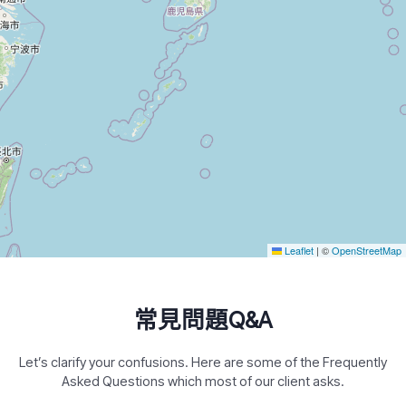
Leaflet
|
©
OpenStreetMap
常見問題Q&A
Let’s clarify your confusions. Here are some of the Frequently
Asked Questions which most of our client asks.