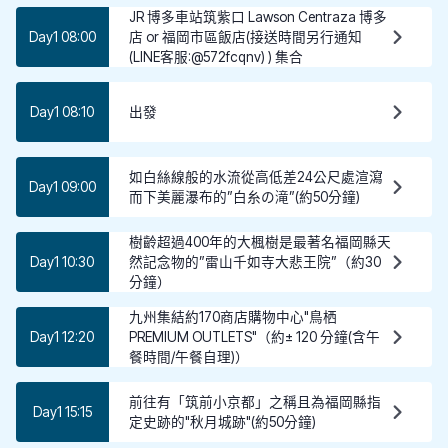
JR 博多車站筑紫口 Lawson Centraza 博多
Day1 08:00
店 or 福岡市區飯店(接送時間另行通知
(LINE客服:@572fcqnv) ) 集合
Day1 08:10
出發
如白絲線般的水流從高低差24公尺處渲瀉
Day1 09:00
而下美麗瀑布的”白糸の滝”(約50分鐘)
樹齡超過400年的大楓樹是最著名福岡縣天
Day1 10:30
然記念物的”雷山千如寺大悲王院”（約30
分鐘）
九州集結約170商店購物中心"鳥栖
Day1 12:20
PREMIUM OUTLETS"（約± 120 分鐘(含午
餐時間/午餐自理)）
前往有「筑前小京都」之稱且為福岡縣指
Day1 15:15
定史跡的"秋月城跡"(約50分鐘)