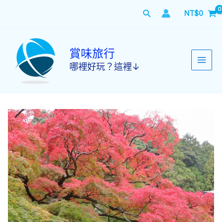
跳
搜
NT$
0
至
主
尋
要
內
賞味旅行
容
哪裡好玩？這裡↓