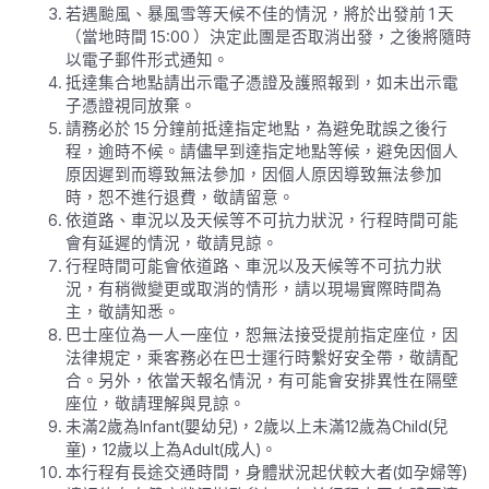
若遇颱風、暴風雪等天候不佳的情況，將於出發前 1 天
（當地時間 15:00 ）決定此團是否取消出發，之後將隨時
以電子郵件形式通知。
抵達集合地點請出示電子憑證及護照報到，如未出示電
子憑證視同放棄。
請務必於 15 分鐘前抵達指定地點，為避免耽誤之後行
程，逾時不候。請儘早到達指定地點等候，避免因個人
原因遲到而導致無法參加，因個人原因導致無法參加
時，恕不進行退費，敬請留意。
依道路、車況以及天候等不可抗力狀況，行程時間可能
會有延遲的情況，敬請見諒。
行程時間可能會依道路、車況以及天候等不可抗力狀
況，有稍微變更或取消的情形，請以現場實際時間為
主，敬請知悉。
巴士座位為一人一座位，恕無法接受提前指定座位，因
法律規定，乘客務必在巴士運行時繫好安全帶，敬請配
合。另外，依當天報名情況，有可能會安排異性在隔壁
座位，敬請理解與見諒。
未滿2歲為Infant(嬰幼兒)，2歲以上未滿12歲為Child(兒
童)，12歲以上為Adult(成人)。
本行程有長途交通時間，身體狀況起伏較大者(如孕婦等)