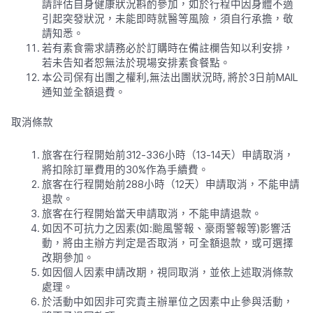
請評估自身健康狀況斟酌參加，如於行程中因身體不適
引起突發狀況，未能即時就醫等風險，須自行承擔，敬
請知悉。
若有素食需求請務必於訂購時在備註欄告知以利安排，
若未告知者恕無法於現場安排素食餐點。
本公司保有出團之權利,無法出團狀況時, 將於3日前MAIL
通知並全額退費。
取消條款
旅客在行程開始前312-336小時（13-14天）申請取消，
將扣除訂單費用的30%作為手續費。
旅客在行程開始前288小時（12天）申請取消，不能申請
退款。
旅客在行程開始當天申請取消，不能申請退款。
如因不可抗力之因素(如:颱風警報、豪雨警報等)影響活
動，將由主辦方判定是否取消，可全額退款，或可選擇
改期參加。
如因個人因素申請改期，視同取消，並依上述取消條款
處理。
於活動中如因非可究責主辦單位之因素中止參與活動，