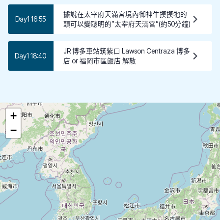
據說在太宰府天滿宮境內御神牛摸摸牠的
Day1 16:55
頭可以變聰明的”太宰府天滿宮”(約50分鐘)
JR 博多車站筑紫口 Lawson Centraza 博多
Day1 18:40
店 or 福岡市區飯店 解散
+
−