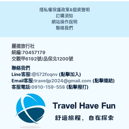
隱私權保護政策&個資聲明
訂購須知
網站操作說明
聯絡我們
麗揚旅行社
統編:70457179
交觀甲6192號/品保北1200號
聯絡我們
Line客服:
@572fcqnv
(點擊加入)
Email客服:
traveljp2024@gmail.com
(點擊連結)
客服電話:
0910-159-558
(點擊撥打)