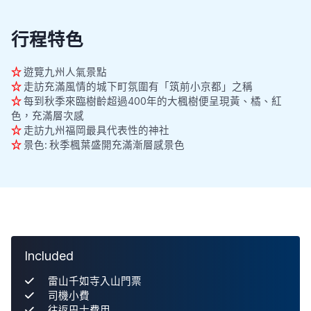
行程特色
☆
遊覽九州人氣景點
☆
走訪充滿風情的城下町氛圍有「筑前小京都」之稱
☆
每到秋季來臨樹齡超過400年的大楓樹便呈現黃、橘、紅
色，充滿層次感
☆
走訪九州福岡最具代表性的神社
☆
景色: 秋季楓葉盛開充滿漸層感景色
Included
雷山千如寺入山門票
司機小費
往返巴士費用