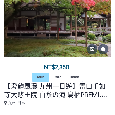
NT$2,350
Adult
Child
Infant
【澄韵風瀑 九州一日遊】雷山千如
寺大悲王院 白糸の滝 鳥栖PREMIUM
OUTLETS 秋月城跡 太宰府天滿宮
九州, 日本
(福岡市區飯店接送）KU-D1-010