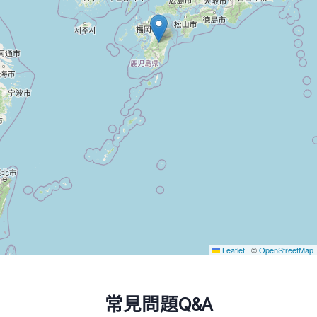
Leaflet
|
©
OpenStreetMap
常見問題Q&A