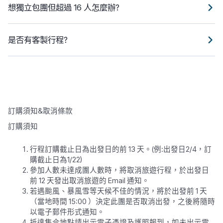
想獨立包團但超過 16 人怎麼辦?
是否有客製行程?
訂購須知&取消條款
訂購須知
行程訂購截止日為出發日的前 13 天。(例:出發日2/4，訂
購截止日為1/22)
參加人數未達成團人數時，將取消旅遊行程，於出發日
前 12 天發出取消旅遊的 Email 通知。
若遇颱風、暴風雪等天候不佳的情況，將於出發前 1 天
（當地時間 15:00 ）決定此團是否取消出發，之後將隨時
以電子郵件形式通知。
抵達集合地點請出示電子憑證及護照報到，如未出示電