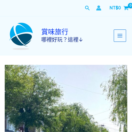
跳
搜
NT$
0
至
主
尋
要
內
賞味旅行
容
哪裡好玩？這裡↓