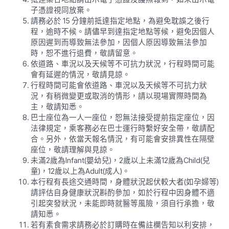
子憑證視同放棄。
請務必於 15 分鐘前抵達指定地點，為避免耽誤之後行
程，逾時不候。請儘早到達指定地點等候，避免因個人
原因遲到而導致無法參加，因個人原因導致無法參加
時，恕不進行退費，敬請留意。
依道路、車況以及天候等不可抗力狀況，行程時間可能
會有延遲的情況，敬請見諒。
行程時間可能會依道路、車況以及天候等不可抗力狀
況，有稍微變更或取消的情形，請以現場實際時間為
主，敬請知悉。
巴士座位為一人一座位，恕無法接受提前指定座位，因
法律規定，乘客務必在巴士運行時繫好安全帶，敬請配
合。另外，依當天報名情況，有可能會安排異性在隔壁
座位，敬請理解與見諒。
未滿2歲為Infant(嬰幼兒)，2歲以上未滿12歲為Child(兒
童)，12歲以上為Adult(成人)。
本行程有長途交通時間，身體狀況起伏較大者(如孕婦等)
請評估自身健康狀況斟酌參加，如於行程中因身體不適
引起突發狀況，未能即時就醫等風險，須自行承擔，敬
請知悉。
若有素食需求請務必於訂購時在備註欄告知以利安排，