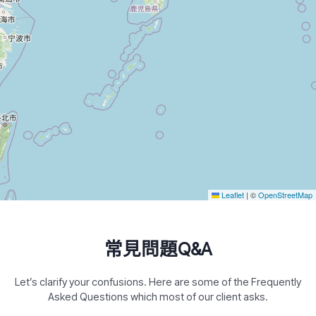
Leaflet
|
©
OpenStreetMap
常見問題Q&A
Let’s clarify your confusions. Here are some of the Frequently
Asked Questions which most of our client asks.