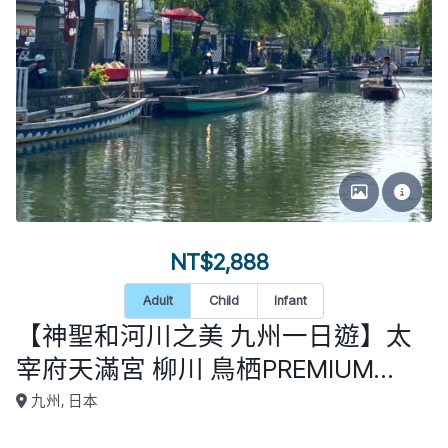
NT$2,888
Adult
Child
Infant
【神聖和河川之美 九州一日遊】太
宰府天滿宮 柳川 鳥栖PREMIUM
OUTLETS（福岡市區飯店接送）KU-
九州, 日本
D1-001