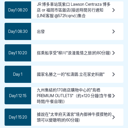
JR 博多車站筑紫口 Lawson Centraza 博多
Day1 08:20
店 or 福岡市區飯店(接送時間另行通知
(LINE客服:@572fcqnv) )集合
Day1 08:30
出發
Day1 10:20
搭乘船享受"柳川"浪漫風情之旅(約80分鐘)
Day 1
國家名勝之一的"松濤園.立花家史料館"
九州集結約170商店購物中心的"鳥栖
Day1 12:15
PREMIUM OUTLETS"（約±120 分鐘(含午餐
時間/午餐自理)）
據說在"太宰府天滿宮"境內御神牛摸摸牠的
Day1 15:20
頭可以變聰明(約60分鐘)